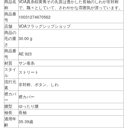
商品名
VOA真糸棕黄喬その丸首は透かした長袖のしわが非対称
称
で、飄々としていて、さわやかな雰囲気が漂っています。
商品番
10031274670562
号
店舗
VOAフラッグシップショップ
商品の
毛の重
30.00 g
さ
商品番
AE 923
号
材質
サン蚕糸
スタイ
ストリート
ル
流行元
非対称、ボタン、しわ
素
襟カバ
襟カバー
ー
腰型
ゆったり腰
袖長
長袖
適用年
35-39歳
齢