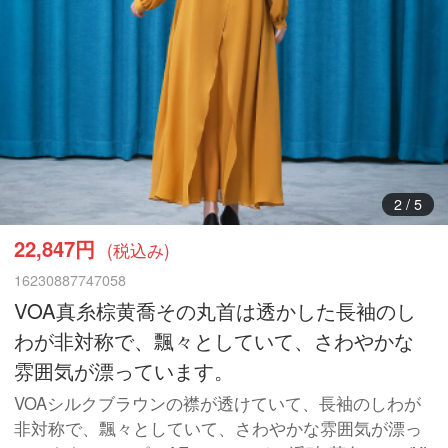
3
/
5
22,847円
(税込み)
16230887747058
VOA真糸棕黄喬その丸首は透かした長袖のし
わが非対称で、飄々としていて、さわやかな
雰囲気が漂っています。
VOAシルクブラウンの襟が透けていて、長袖のしわが
非対称で、飄々としていて、さわやかな雰囲気が漂っ