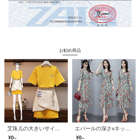
お勧め商品
艾珠儿の大きいサイズの婦人服の太った妹の2020新商品の夏の婦人服の洋気の減齢するカバ肉はやせている民族の風が現れますワンピスの2つのセットのセクトのスカートの女性の夏のピクチャーの色L
エパールの深さvネックが優雅で小花が外出している。
¥0~
¥0~