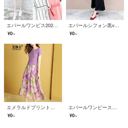
エパールワンピス2020夏新商品女装ボーダー気質シフォンワンピス夏服仙女超仙スカートスリムスカートピンクS
エパールシフォン黒v領ワンピス女2020新商品夏女装收腰顕痩身カジュアル気質カバーお腹フレンチロンカーター黒3 XL
¥0~
¥0~
エメラルドプリントストラップワンピスト女性2020新商品夏洋気减齢ビーチスカート2点セットセイントスカート画像色M
エパールワンピース春夏新商品仙女の女神范御姐セイントスカート晩秋网红洋气2点セットフランス小群2点セットM
¥0~
¥0~