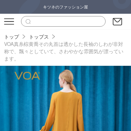
キツネのファッション屋
トップ
トップス
VOA真糸棕黄喬その丸首は透かした長袖のしわが非対
称で、飄々としていて、さわやかな雰囲気が漂ってい
ます。