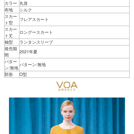
カラー
丸首
布地
シルク
スカー
フレアスカート
ト型
スカー
ロングースカート
ト丈
袖型
ランタンスリーブ
発売期
2021年夏
間
パター
パターン:無地
ン:無地
郭形
O型