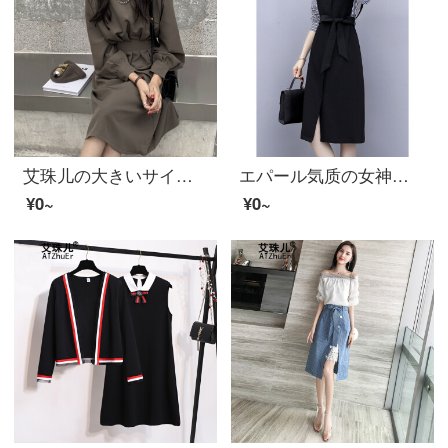
艾珠儿の大きいサイズの婦人服は2020年に新商品の春秋の婦人服のフランス式のレトロは身を修めて腰が現れてやせているスカートの丸い襟の気質のワンピスの女性のカレー色Sを表します。
エパール気质の女神范ストライプのシャツワンピス2020秋の女装新商品流行收腰フランス仙女ロングース写真色M
¥0~
¥0~