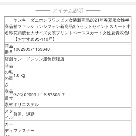
アイテム説明
ヤンキーダニホンワワンピス女装新商品2021年春夏服女性半
商品
袖ファッションシフォン新商品2点セットセイントスカート小
名称
花顕痩せ大サイズ女装プリントベーススカート女性夏青灰色L
【おすすめ95-110斤】
商品
100290571153640
番号
店舗
ヤン・ドンソン服飾旗艦店
商品
の毛
1.0 kg
の重
さ
商品
GZQ 02093-LT S 8730517
番号
素材
ポリエステル
スタ
贅沢、通勤
イル
カー
ディ
ファスナー