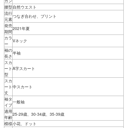
ガン
腰型
自然ウエスト
流行
つなぎ合わせ、プリント
元素
発売
2021年夏
期間
カラ
Vネック
ー
袖の
半袖
長さ
スカ
ート
A字スカート
型
スカ
ート
中スカート
丈
袖タ
一般袖
イプ
適用
25-29歳、30-34歳、35-39歳
年齢
模様
小花、ドット