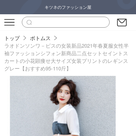
キツネのファッション屋
トップ
ボトムス
ラオドンソンワ－ピスの女装新品2021年春夏服女性半
袖ファッションシフォン新商品二点セットセイントス
カートの小花顕痩せ大サイズ女装プリントのレギンス
グレー【おすすめ95-110斤】