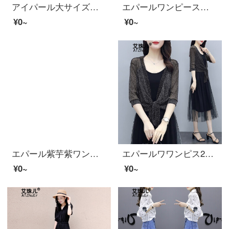
アイパール大サイズ女装2020新商品秋の女装ネット紅セト洋気カーバー腹ワンピス股太もも太ももの妹に似合います。セクトスカート女性黒L
エパールワンピースの一字の肩夏服2020新商品セクトの二点セットのスカートのお姉さんの洋風ファッションがとても仙々としている夏露肩の上着の女性のスカートの写真色XL
¥0~
¥0~
エパール紫芋紫ワンピース女子夏2020新商品コード：ライトパープルセストシフォン花ストラップスカートシャツ2点セットセクトスカートパープルL
エパールワワンピス2020夏に新商品を揃えてスカートのミニストール薄手の日焼け止めカバーの短いサイズの大コードの網糸が何枚もあります。外はカーディガンのレースのコートを着てスカートの女性の銀糸をつるします。
¥0~
¥0~