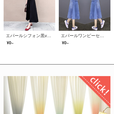
エパールシフォン黒v領ワンピス女2020新商品夏女装收腰顕痩身カジュアル気質カバーお腹フレンチロンカーター黒3 XL
エパールワンピーセッツ女子春夏服2020新商品女装韓国版カジュアルデニムセイントスカート刺繍チェックシャツ中長目のシフォンスカート2点セットセクトスカート画像色(2点セット)3 XL
¥0~
¥0~