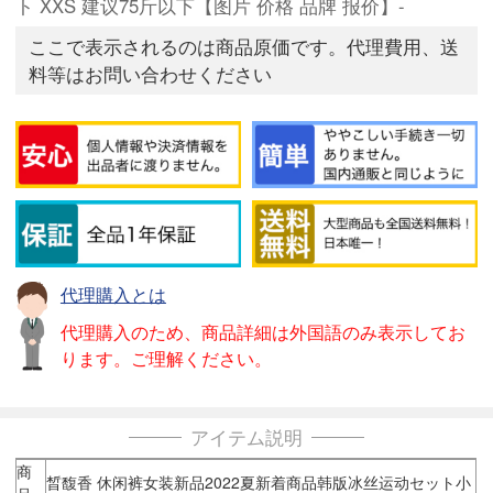
ト XXS 建议75斤以下【图片 价格 品牌 报价】-
ここで表示されるのは商品原価です。代理費用、送
料等はお問い合わせください
代理購入とは
代理購入のため、商品詳細は外国語のみ表示してお
ります。ご理解ください。
アイテム説明
商
晳馥香 休闲裤女装新品2022夏新着商品韩版冰丝运动セット小