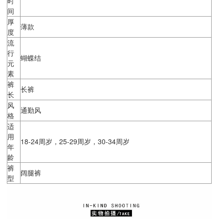
时
间
厚
薄款
度
流
行
蝴蝶结
元
素
裤
长裤
长
风
通勤风
格
适
用
18-24周岁，25-29周岁，30-34周岁
年
龄
裤
阔腿裤
型