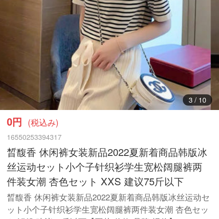
3
/
10
0円
(税込み)
16550253394317
晳馥香 休闲裤女装新品2022夏新着商品韩版冰
丝运动セット小个子针织衫学生宽松阔腿裤两
件装女潮 杏色セット XXS 建议75斤以下
晳馥香 休闲裤女装新品2022夏新着商品韩版冰丝运动セ
ット小个子针织衫学生宽松阔腿裤两件装女潮 杏色セッ