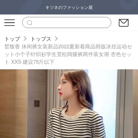
キツネのファッション屋
トップ
トップス
晳馥香 休闲裤女装新品2022夏新着商品韩版冰丝运动セ
ット小个子针织衫学生宽松阔腿裤两件装女潮 杏色セッ
ト XXS 建议75斤以下