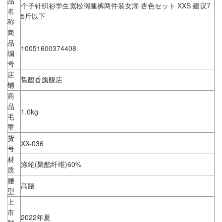
品
个子针织衫学生宽松阔腿裤两件装女潮 杏色セット XXS 建议7
名
5斤以下
称
商
品
10051600374408
编
号
店
皙馥香旗舰店
铺
商
品
1.0kg
毛
重
货
XX-036
号
材
涤纶(聚酯纤维)60%
质
腰
高腰
型
上
市
2022年夏