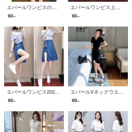
エパールワンピスの白いブラウスにワンピスの二点セットのセクトスカート2020春夏新着商品洋気トップスのスカートは年齢を減らします。
エパールワンピス上品大サイズ女装太った妹夏ゆるいカバトップスと洋風で痩せて見える上半身スカートの2点セットセイントスカート画像色L
¥0~
¥0~
エパールワンピス2020春夏ワンピスはウエストが細く見える雰囲気のストライプの上に上着のデニムのスカートを重ねてセットします。
エパールVネックウエストが細く見える紫ワンピス女装2020年商品夏気質女神范半袖Tシャツ黒3 XL
¥0~
¥0~