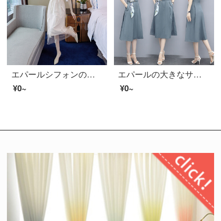
エパールシフォンの網糸ワンピス2020新商品です。夏の女装淑女フレンチレトロ調桔梗顕痩せスカート超仙女森系画像L
エパールの大きなサイズの婦人服ワンピス女性は2020年に新商品が流行しています。軽くて熟した風が吹いています。フレンチシャツのスカートは青4 XLです。
¥0~
¥0~