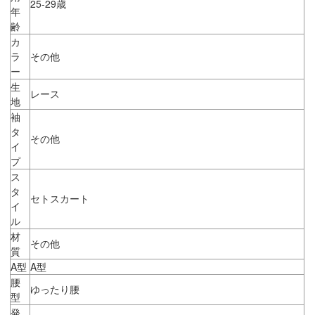
25-29歳
年
齢
カ
ラ
その他
ー
生
レース
地
袖
タ
その他
イ
プ
ス
タ
セトスカート
イ
ル
材
その他
質
A型
A型
腰
ゆったり腰
型
発