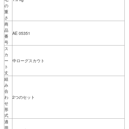
の
重
さ
商
品
AE 05351
番
号
ス
カ
ー
中ローグスカウト
ト
丈
組
み
合
わ
2つのセット
せ
形
式
適
用