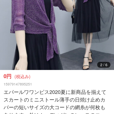
3
/
6
0円
(税込み)
15979147895251
エパールワワンピス2020夏に新商品を揃えて
スカートのミニストール薄手の日焼け止めカ
バーの短いサイズの大コードの網糸が何枚も