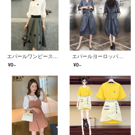
エパールワンピース秋服女性2020春秋新商品女装韓国版レース刺繍ファッションセンスセンス7分袖中长款2点セットセクトスカート子供画像色M
エパールヨーロッパ駅ファッションセクト女性2020夏新商品気质V襟半袖デニムトップススカート2点セット画像色XL
¥0~
¥0~