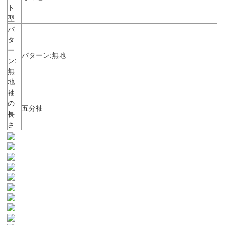
ト
型
パ
タ
ー
パターン:無地
ン:
無
地
袖
の
五分袖
長
さ