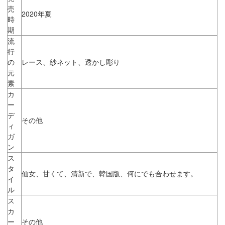
売
2020年夏
時
期
流
行
の
レース、紗ネット、透かし彫り
元
素
カ
ー
デ
その他
ィ
ガ
ン
ス
タ
仙女、甘くて、清新で、韓国版、何にでも合わせます。
イ
ル
ス
カ
ー
その他