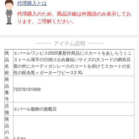
代理購入とは
代理購入のため、商品詳細は外国語のみ表示してお
ります。ご理解ください。
アイテム説明
商
エパールワンピス2020夏新作商品にスカートをあしらうミニ
品
ストール薄手の日焼け止め服短いサイズの大コードの網糸百
名
着の外にカーディガンレースのコートを掛けてスカートの女
称
性の銀糸黒＋ガーターワピース2 XL
商
品
72376151909
番
号
店
エパール服飾の旗艦店
舗
商
品
の
毛
1.0 kg