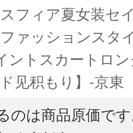
ースフィア夏女装セ
トファッションスタ
イントスカートロン
ド见积もり】-京東
るのは商品原価です