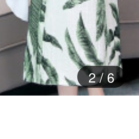
2
/
6