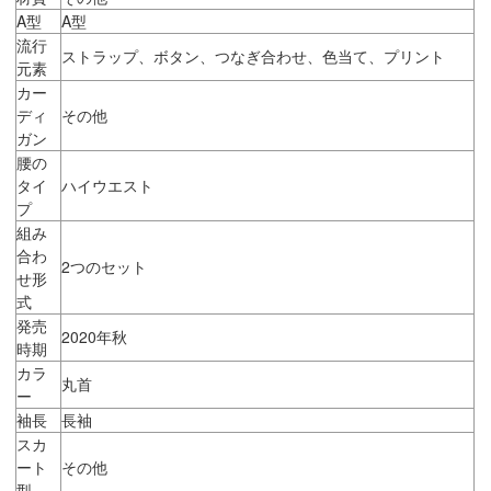
A型
A型
流行
ストラップ、ボタン、つなぎ合わせ、色当て、プリント
元素
カー
ディ
その他
ガン
腰の
タイ
ハイウエスト
プ
組み
合わ
2つのセット
せ形
式
発売
2020年秋
時期
カラ
丸首
ー
袖長
長袖
スカ
ート
その他
型