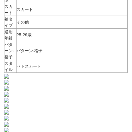
スカ
スカート
ート
袖タ
その他
イプ
適用
25-29歳
年齢
パタ
ーン:
パターン:格子
格子
スタ
セトスカート
イル