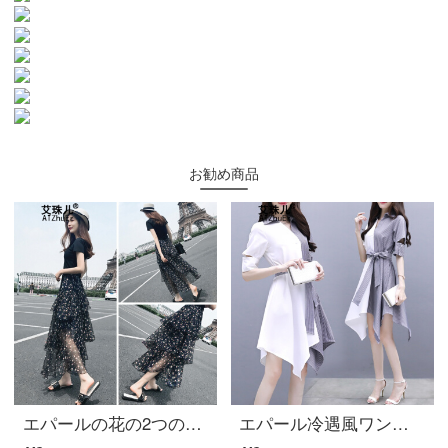
お勧め商品
エパールの花の2つのセットワンピス女装2020春夏新商品小柄で高フレンチで痩せたシフォンスカートの画像色M
エパール冷遇風ワンピス女性夏服2020女装新商品女装ブーム韓国版痩せ中ローリングスカウト不規則ステッチスカート色付けXL