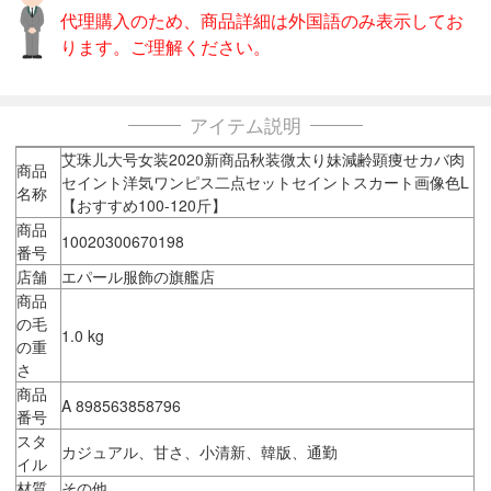
代理購入のため、商品詳細は外国語のみ表示してお
ります。ご理解ください。
アイテム説明
艾珠儿大号女装2020新商品秋装微太り妹減齢顕痩せカバ肉
商品
セイント洋気ワンピス二点セットセイントスカート画像色L
名称
【おすすめ100-120斤】
商品
10020300670198
番号
店舗
エパール服飾の旗艦店
商品
の毛
1.0 kg
の重
さ
商品
A 898563858796
番号
スタ
カジュアル、甘さ、小清新、韓版、通勤
イル
材質
その他