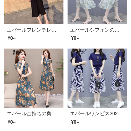
エパールフレンチレイト調のミニチュアアンドロメダ達が、2020春モデルに新商品を入荷した黒いVネックのウエストが細く見える雰囲気の長いワンピス黒L。
エパールシフォンの花柄ワンピス女性の夏服2020新商品の雰囲気が現れて痩せています。超仙法式ヘボン风森系ローングスケートの子供たちは浅いグリーンXLです。
¥0~
¥0~
エパール金持ちの奥さんのチャイナドレスのワンピス2020新商品は夏韓国版の中で長いサイズが痩せています。
エパールワンピス2020夏服新商品女装夏半袖Tシャツ二点セットセクトスカートファッションカジュアルプリント半身スカート女性夏画像色M
¥0~
¥0~