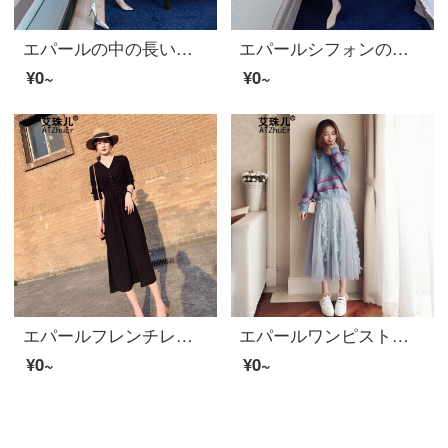
エパールの中の長いネックカバーの上に厚いセーターを着て、女性は2020秋冬の服を着て、新商品の底に編み込みをしています。
エパールシフォンの網糸ワンピス2020新商品です。夏の女装淑女フレンチレトロ調桔梗顕痩せスカート超仙女森系画像L
¥0~
¥0~
エパールフレンチレイト調のミニチュアアンドロメダ達が、2020春モデルに新商品を入荷した黒いVネックのウエストが細く見える雰囲気の長いワンピス黒L。
エパールワンピスト女春秋2020秋冬服新商品韓国版婦人服ネット赤い洋風のセーター気質糸スカート子供ファッションニット2点セットセイントスカートセーター+スカートM
¥0~
¥0~