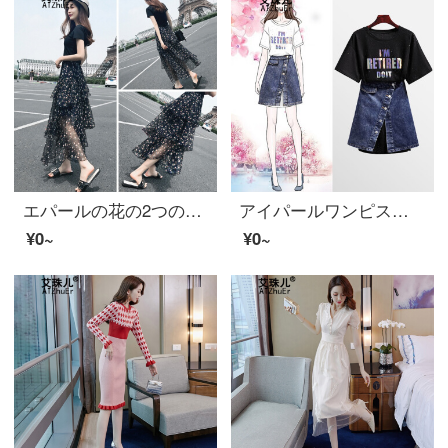
エパールの花の2つのセットワンピス女装2020春夏新商品小柄で高フレンチで痩せたシフォンスカートの画像色M
アイパールワンピスのビッグサイズ女装2020夏新商品微太りmmカバのお腹が見えて痩せやすいデニムワンピスのおしゃれな2点セットセイントスカート黒3 XL
¥0~
¥0~