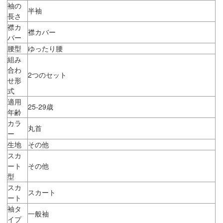
袖の
半袖
長さ
襟カ
襟カバー
バー
腰型
ゆったり腰
組み
合わ
2つのセット
せ形
式
適用
25-29歳
年齢
カラ
丸首
ー
生地
その他
スカ
ート
その他
型
スカ
スカート
ート
袖タ
一般袖
イプ