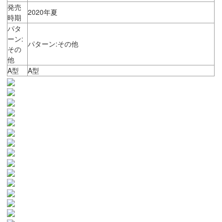
発売
2020年夏
時期
パタ
ーン:
パターン:その他
その
他
A型
A型