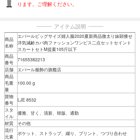
ります。ご理解ください。
アイテム説明
エパールビッグサイズ婦人服2020夏新商品微太り妹顕痩せ
商品
洋気減齢カバ肉ファッションワンピス二点セットセイント
名称
スカートセトM提案105斤以下
商品
71655382213
番号
店舗
エパール服飾の旗艦店
商品
毛重
100.00 g
量
貨物
LJE 8532
番号
スタ
優雅、甘く、清新、韓版、通勤
イル
材質
その他
流行
ポケット、ストラップ、綴り、プリント、つづり合わせ
元素