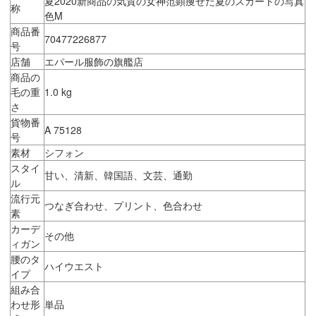
夏2020新商品の気質の女神范顕痩せた夏のスカートの写真
称
色M
商品番
70477226877
号
店舗
エパール服飾の旗艦店
商品の
毛の重
1.0 kg
さ
貨物番
A 75128
号
素材
シフォン
スタイ
甘い、清新、韓国語、文芸、通勤
ル
流行元
つなぎ合わせ、プリント、色合わせ
素
カーデ
その他
ィガン
腰のタ
ハイウエスト
イプ
組み合
わせ形
単品