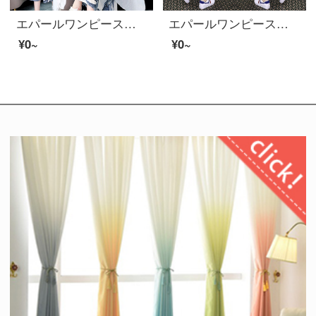
エパールワンピースフィアの夏の女装セクトスカートの文芸レイトロ調の小柄で、ウエストのおしゃれな雰囲気が見られます。セクトスカートのローリングカートブルーM
エパールワンピースフィア春夏服2020新商品女装韓国版カジュアルデニムセイントスカート刺繍チェックのシャツの中の長目の二点セットセクトスカートの画像色(二点セット)2 XL
¥0~
¥0~