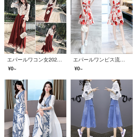
エパールワコン女2020春装新商品女装仙女スカート春夏流行ローリングカート二点セット
エパールワンピス流行花のシフォンフランス式で痩せたワンピス女性の夏は2020夏に新商品スカートを着用します。
¥0~
¥0~