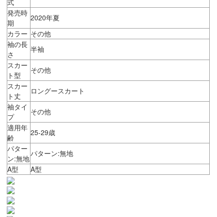
式
発売時
2020年夏
期
カラー
その他
袖の長
半袖
さ
スカー
その他
ト型
スカー
ロングースカート
ト丈
袖タイ
その他
プ
適用年
25-29歳
齢
パター
パターン:無地
ン:無地
A型
A型