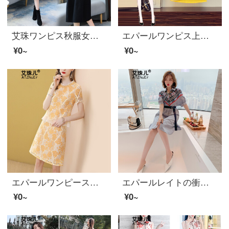
艾珠ワンピス秋服女性2020春秋女装韩版ファッションセンスが见せられます。
エパールワンピス上品大サイズ女装太った妹夏ゆるいカバトップスと洋風で痩せて見える上半身スカートの2点セットセイントスカート画像色L
¥0~
¥0~
エパールワンピース女性の黄色のレースの気质の淑女セイントスカート2020年の新しいファッションの减齢期の2つのセットの黄色L
エパールレイトの衝撃色プリントのストラップを腰に細く見える通勤シャツワンピス女装2020夏新作商品画像色M
¥0~
¥0~