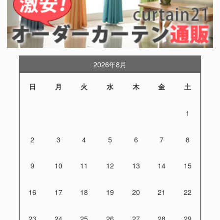
2026年8月
日
月
火
水
木
金
土
1
2
3
4
5
6
7
8
9
10
11
12
13
14
15
16
17
18
19
20
21
22
23
24
25
26
27
28
29