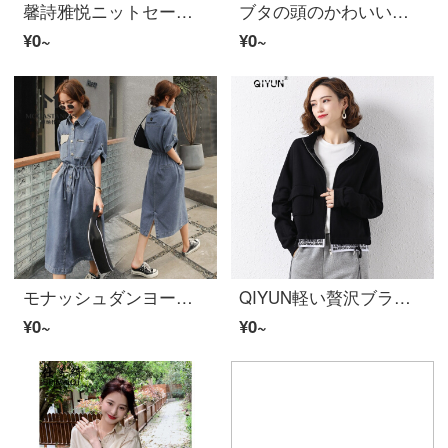
馨詩雅悦ニットセーターワンピス秋冬長袖半身スカートカバー女性2021新商品ファッションカジュアルキャップセト女性アンズ色XL 111-120
ブタの頭のかわいい日学部の風の少女のファッション的な字母の深い青色の服の女性の年齢の薄い金ins湿っているゆったりした外套の黒色【帽子のシャツの薄い金】K 57 L 165-17 CMの60-70 KG
¥0~
¥0~
モナッシュダンヨーロッパ駅2021薄款收腰顕痩せスカート気質ローリングカート女性カジュアルデニムワンピスQ 3076ブルーグレーXL
QIYUN軽い贅沢ブランドの婦人服カジュアルジャケット女性2021春秋に新商品の長袖がゆったりしていて、痩せやすいクラシックな雰囲気があります。
¥0~
¥0~