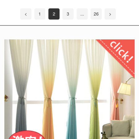
<
1
2
3
...
26
>