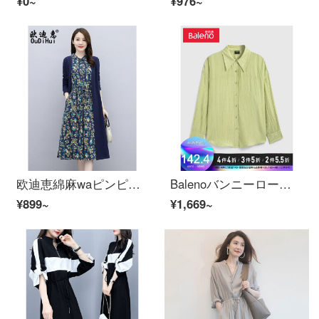
¥0~
¥976~
欧迪恵綿麻waピンピス女性秋冬中長款2021年秋の女装新商品長袖小花スカートが痩せて見える気質のニットカーディガン外套女性洋気二点セットセクトスカート紺色XL
Balenoバンニーロード2021春夏新商品職業服韓国版ins婦人服開胸縦縞カジュアル長袖シャツ上着0 G 29 XL
¥899~
¥1,669~