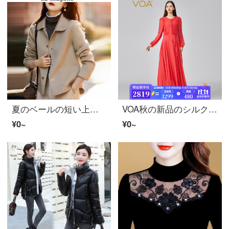
夏のベールの短い上着の婦人服の新製品は2021年秋に新商品の韓国版のゆったりしていてファッション的な春秋の風衣の小さい背の早秋の短いカジュアルなジャケットの湿っている毛です。コートの透明な白色の8176 M【おすすめ106-15斤】
VOA秋の新品のシルク30 mm重さの夢赤の丸首の単列バックスを組み合わせて二階ワンピスAE 1168夢赤（H 06）170/XL
¥0~
¥0~