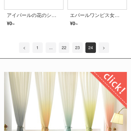
アイパールの花のシフォンワンピスの女装2020春夏服新商品ファッションプリント中の長目の修身はウエストが細く見えるようになります。スカートは女性の七分袖XLです。
エパールワンピス女子小众の中に、长いニットセーターを羽織って膝越しにワンピスの2つのセットをセクトスカートと秋冬に厚めにした2つのセクト女子アンズ色の毛のスカート+ガータースカートL
¥0~
¥0~
<
1
...
22
23
24
>