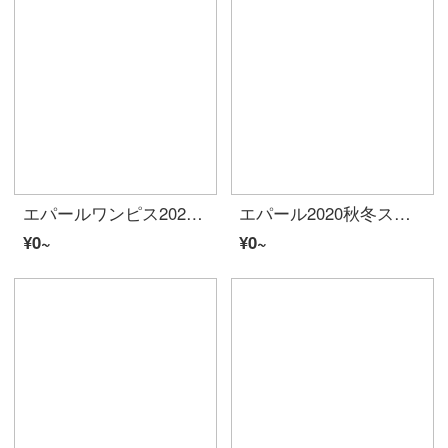
エパールワンピス2020春夏の女装新商品のゆったりとした吸収色のスプライスカジュアルワンピスファッションの名媛風の中の長款の衛服のスカートの写真色M
エパール2020秋冬スタイルレイト長袖ニットセーター超仙気ガーゼ半身スカート2点セクト仙女ワンピスレンコンピンクセトXL
¥0~
¥0~