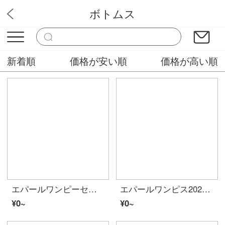
ボトムス
キツネのファッション屋
新着順
価格が安い順
価格が高い順
エパールワンピーセッツ秋冬服2020春服新着商品网红洋气セーター加配気质纱スカートファッション二点セットセイントスカートセーター+スカートフリーサイズ
エパールワンピス2020新商品春の女装スカートセイント女性ファッションワンピス女装洋気顕痩二点セットセトスカート星款M
¥0~
¥0~